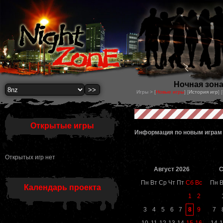
Ночная зон
Игры > [
Новые игры
] [
История игр
] [
Открытые игры
Информация по новым играм
Открытых игр нет
Август 2026
С
Пн
Вт
Ср
Чт
Пт
Сб
Вс
Пн
В
Календарь проекта
1
2
8
3
4
5
6
7
9
7